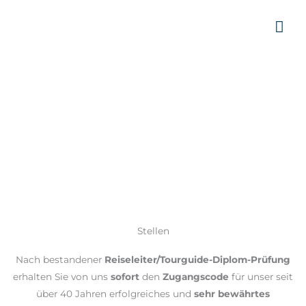
Zum
HA
Inhalt
springen
Stellen
Nach bestandener
Reiseleiter/Tourguide-Diplom-Prüfung
erhalten Sie von uns
sofort
den
Zugangscode
für unser seit
über 40 Jahren erfolgreiches und
sehr bewährtes